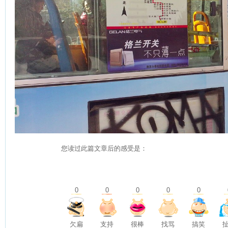
您读过此篇文章后的感受是：
0
0
0
0
0
欠扁
支持
很棒
找骂
搞笑