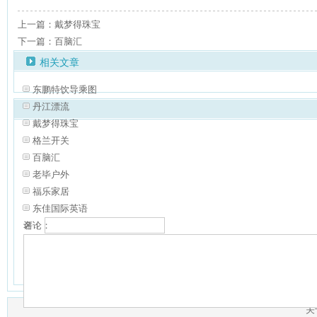
上一篇：戴梦得珠宝
下一篇：百脑汇
相关文章
东鹏特饮导乘图
丹江漂流
戴梦得珠宝
格兰开关
百脑汇
老毕户外
福乐家居
东佳国际英语
名：
评论：
验证：
共有
0
人对本文发表评论
查看所有评论
（网友评论仅供表达个人看法，并
关