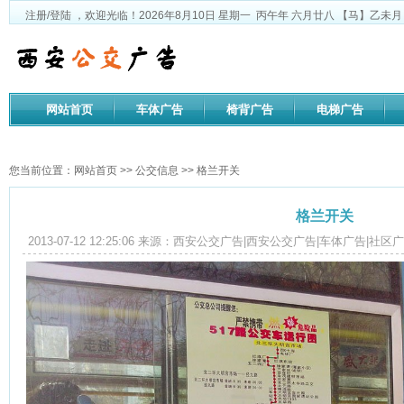
注册
/
登陆
，欢迎光临！
2026年8月10日
星期一
丙午年 六月廿八
【马】乙未月 
网站首页
车体广告
椅背广告
电梯广告
公司文化
您当前位置：
网站首页
>>
公交信息
>> 格兰开关
格兰开关
2013-07-12 12:25:06 来源：西安公交广告|西安公交广告|车体广告
3996
次