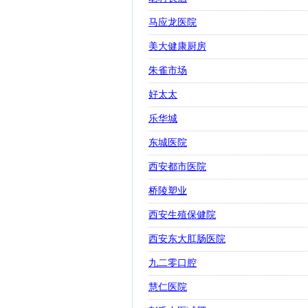
马应龙医院
美大健康厨房
朱雀市场
好太太
乐华城
东城医院
西安都市医院
桥陵塑业
西安生殖保健院
西安东大肛肠医院
九二零口腔
慧仁医院