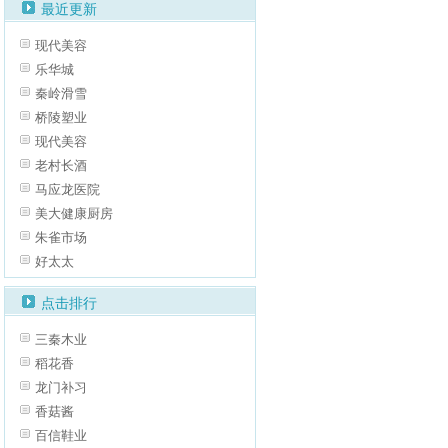
最近更新
现代美容
乐华城
秦岭滑雪
桥陵塑业
现代美容
老村长酒
马应龙医院
美大健康厨房
朱雀市场
好太太
点击排行
三秦木业
稻花香
龙门补习
香菇酱
百信鞋业