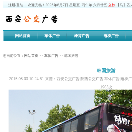
注册
/
登陆
，欢迎光临！
2026年8月7日
星期五
丙午年 六月廿五
立秋
【马】乙未
网站首页
车体广告
椅背广告
电梯广告
公司文化
您当前位置：
网站首页
>>
车体广告
>> 韩国旅游
韩国旅游
2015-08-03 10:24:51 来源：西安公交广告|陕西公交广告|车体广告
1963
次