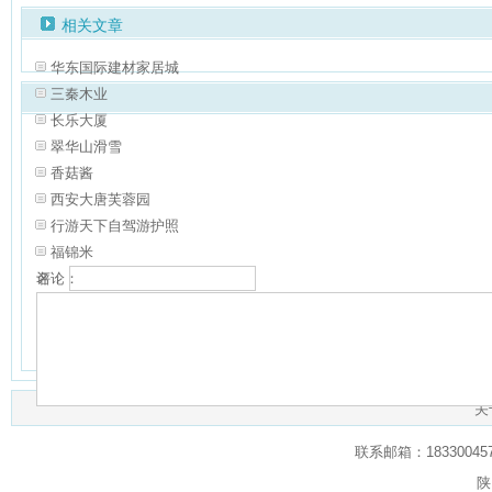
相关文章
华东国际建材家居城
三秦木业
长乐大厦
翠华山滑雪
香菇酱
西安大唐芙蓉园
行游天下自驾游护照
福锦米
名：
评论：
验证：
共有
0
人对本文发表评论
查看所有评论
（网友评论仅供表达个人看法，并
关
联系邮箱：1833004574
陕