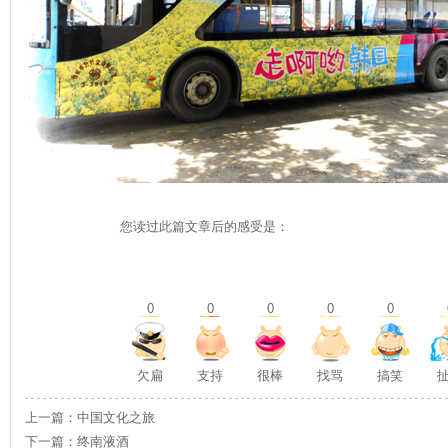
您读过此篇文章后的感受是：
0
0
0
0
0
欠扁
支持
很棒
找骂
搞笑
上一篇：中国文化之旅
下一篇：终南液酒